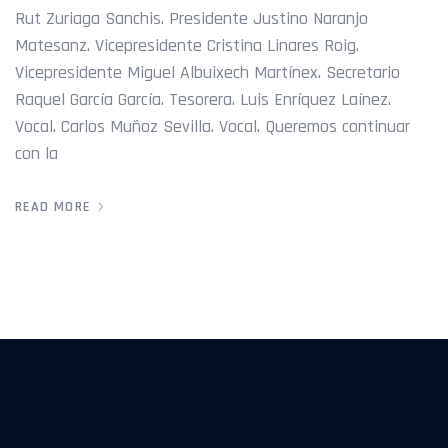
Rut Zuriaga Sanchis. Presidente Justino Naranjo
Matesanz. Vicepresidente Cristina Linares Roig.
Vicepresidente Miguel Albuixech Martínex. Secretario
Raquel García García. Tesorera. Luis Enríquez Laínez.
Vocal. Carlos Muñoz Sevilla. Vocal. Queremos continuar
con la
READ MORE